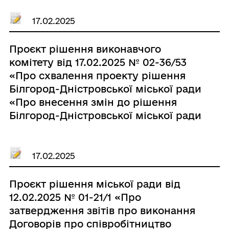
17.02.2025
Проєкт рішення виконавчого
комітету від 17.02.2025 № 02-36/53
«Про схвалення проекту рішення
Білгород-Дністровської міської ради
«Про внесення змін до рішення
Білгород-Дністровської міської ради
від 24.12.2024 р. № 1389-VІІІ «Про
затвердження Програми шефської
допомоги військовим частинам
17.02.2025
Збройних Сил України та підтримки
інших організаційних структур
Проєкт рішення міської ради від
складових Сектору безпеки та
12.02.2025 № 01-21/1 «Про
оборони України на 2025 рік»»»
затвердження звітів про виконання
Договорів про співробітництво