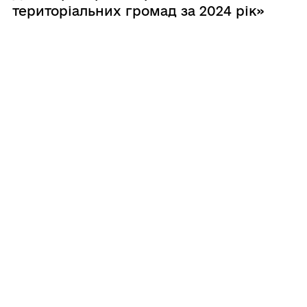
територіальних громад за 2024 рік»
15.02.2025
Проєкт рішення виконавчого
комітету від 13.02.2025 № 02-36/52
«Про схвалення внесення змін до
рішення Білгород-Дністровської
міської ради від 24.12.2024 року
№1371–VIII «Про бюджет Білгород-
Дністровської міської територіальної
громади на 2025 рік»»
1
2
...
133
134
135
...
154