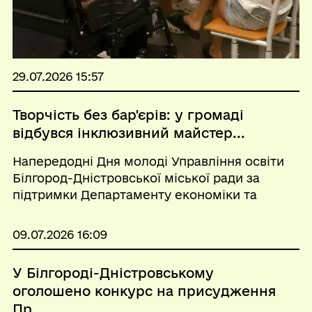
29.07.2026 15:57
Творчість без бар'єрів: у громаді
відбувся інклюзивний майстер...
Напередодні Дня молоді Управління освіти
Білгород-Дністровської міської ради за
підтримки Департаменту економіки та
розвитку інфраструктури міської ради
організувало інклюзивний майстер-клас із
09.07.2026 16:09
миловаріння для дітей та молоді, які
потребують додаткової пі...
У Білгороді-Дністровському
оголошено конкурс на присудження
Пр...