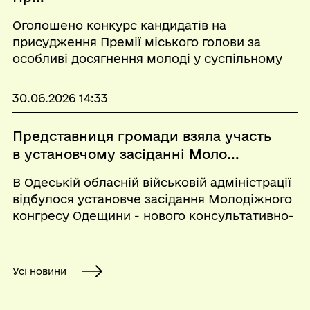
Оголошено конкурс кандидатів на
присудження Премії міського голови за
особливі досягнення молоді у суспільному
житті міста Білгорода-Дністровського та
вклад у реалізацію молодіжної політики
30.06.2026 14:33
Білгород-Дністровської міської
територіальної громади з нагоди ві...
Представниця громади взяла участь
в установчому засіданні Моло...
В Одеській обласній військовій адміністрації
відбулося установче засідання Молодіжного
конгресу Одещини - нового консультативно-
дорадчого органу, створеного у межах
ініціативи Президента України щодо
формування Палати регіональних
Усі новини
молодіжних конгресів....