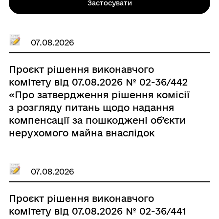
Застосувати
07.08.2026
Проєкт рішення виконавчого
комітету від 07.08.2026 № 02-36/442
«Про затвердження рішення комісії
з розгляду питань щодо надання
компенсації за пошкоджені об’єкти
нерухомого майна внаслідок
бойових дій, терористичних актів,
диверсій, спричинених збройною
агресією російської федерації проти
07.08.2026
України від 05 серпня 2026 р.
(надання)»
Проєкт рішення виконавчого
комітету від 07.08.2026 № 02-36/441