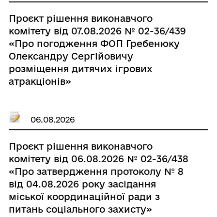
Дністровської територіальної
громади на 2024-2026 роки»» (зі
Проєкт рішення виконавчого
змінами)»
комітету від 07.08.2026 № 02-36/439
«Про погодження ФОП Гребенюку
Олександру Сергійовичу
розміщення дитячих ігрових
атракціонів»
06.08.2026
Проєкт рішення виконавчого
комітету від 06.08.2026 № 02-36/438
«Про затвердження протоколу № 8
від 04.08.2026 року засідання
міської координаційної ради з
питань соціального захисту»