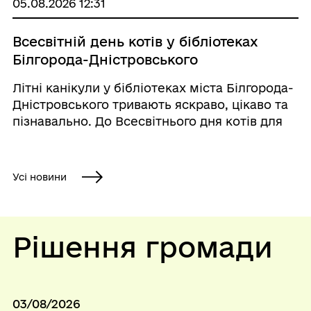
05.08.2026 12:31
надавачів соціальних послуг під час в...
Всесвітній день котів у бібліотеках
Білгорода-Дністровського
Літні канікули у бібліотеках міста Білгорода-
Дністровського тривають яскраво, цікаво та
пізнавально. До Всесвітнього дня котів для
юних читачів відбулися тематичні заходи,
сповнені гарного настрою, творчості та
любові до пухнастих друзів. У відділі
Усі новини
обслуг...
Рішення громади
03/08/2026