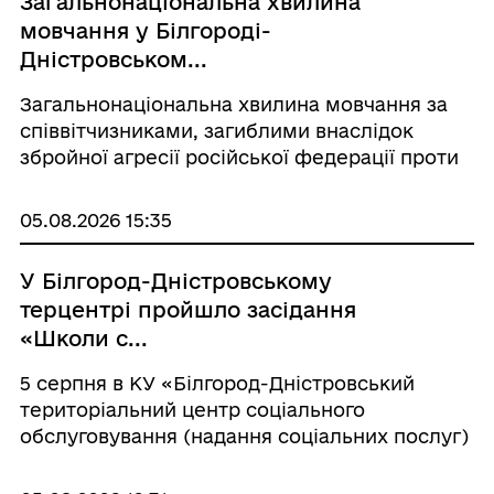
Загальнонаціональна хвилина
мовчання у Білгороді-
Дністровськом...
Загальнонаціональна хвилина мовчання за
співвітчизниками, загиблими внаслідок
збройної агресії російської федерації проти
України. Щоранку о 9-й годині, разом з усією
Україною схиляємо голови у
05.08.2026 15:35
загальнонаціональній хвилині мовчання.
Вшановуємо украї...
У Білгород-Дністровському
терцентрі пройшло засідання
«Школи с...
5 серпня в КУ «Білгород-Дністровський
територіальний центр соціального
обслуговування (надання соціальних послуг)
відбулося засідання у «Школі соціального
робітника» на тему «Емоційне вигорання