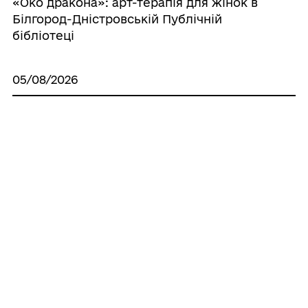
«Око дракона»: арт-терапія для жінок в
Білгород-Дністровській Публічній
бібліотеці
05/08/2026
Всесвітній день котів у бібліотеках
Білгорода-Дністровського
03/08/2026
Нові досягнення вихованців Білгород-
Дністровської школи мистецтв
30/07/2026