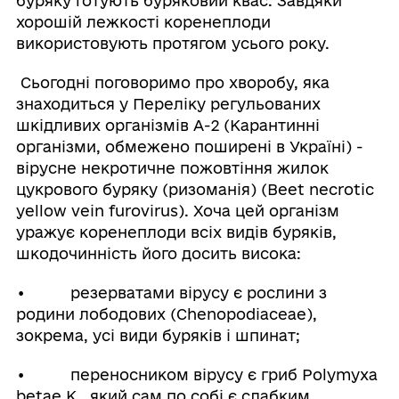
буряку готують буряковий квас. Завдяки
хорошій лежкості коренеплоди
використовують протягом усього року.
Сьогодні поговоримо про хворобу, яка
знаходиться у Переліку регульованих
шкідливих організмів А-2 (Карантинні
організми, обмежено поширені в Україні) -
вірусне некротичне пожовтіння жилок
цукрового буряку (ризоманія) (Beet necrotic
yellow vein furovirus). Хоча цей організм
уражує коренеплоди всіх видів буряків,
шкодочинність його досить висока:
• резерватами вірусу є рослини з
родини лободових (Chenopodiaceae),
зокрема, усі види буряків і шпинат;
• переносником вірусу є гриб Роlуmyxa
betae К., який сам по собі є слабким