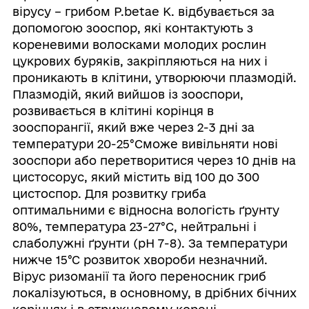
вірусу – грибом P.betae К. відбувається за
допомогою зооспор, які контактують з
кореневими волосками молодих рослин
цукрових буряків, закріпляються на них і
проникають в клітини, утворюючи плазмодій.
Плазмодій, який вийшов із зооспори,
розвивається в клітині корінця в
зооспорангії, який вже через 2-3 дні за
температури 20-25°Cможе вивільняти нові
зооспори або перетворитися через 10 днів на
цистосорус, який містить від 100 до 300
цистоспор. Для розвитку гриба
оптимальними є відносна вологість ґрунту
80%, температура 23-27°C, нейтральні і
слаболужні ґрунти (рН 7-8). За температури
нижче 15°С розвиток хвороби незначний.
Вірус ризоманії та його переносник гриб
локалізуються, в основному, в дрібних бічних