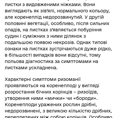
листки з видовженими ніжками. Вони
виглядають як зів’ялі, нормального кольору,
але коренеплід недорозвинутий. У другій
половині вегетації, особливо, після сильних
опадів, на листках з’являється побуріння
судин і суміжних з ними ділянок з
подальшою появою некрозів. Однак типові
ознаки на листках зустрічаються дуже рідко,
в більшості випадків вони відсутні, тому
польова діагностика за симптомами на
листками ускладнена.
Характерні симптоми ризоманії
проявляються на коренеплоді у вигляді
розростання бічних корінців – ризоїдів,
утворення ними «мички» чи «бороди».
Коренеплоди уражених рослин дрібні,
недорозвинені, з великою кількістю дрібних,
переплетених між собою корінців. Особливо