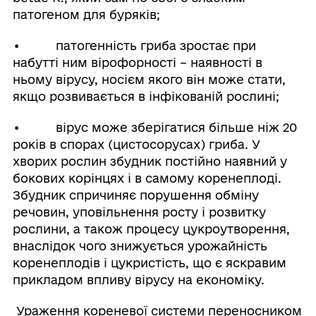
патогеном для буряків;
• патогенність гриба зростає при
набутті ним вірофорності – наявності в
ньому вірусу, носієм якого він може стати,
якщо розвивається в інфікованій рослині;
• вірус може зберігатися більше ніж 20
років в спорах (цистосорусах) гриба. У
хворих рослин збудник постійно наявний у
бокових корінцях і в самому коренеплоді.
Збудник спричиняє порушення обміну
речовин, уповільнення росту і розвитку
рослини, а також процесу цукроутворення,
внаслідок чого знижується урожайність
коренеплодів і цукристість, що є яскравим
прикладом впливу вірусу на економіку.
Ураження кореневої системи переносником