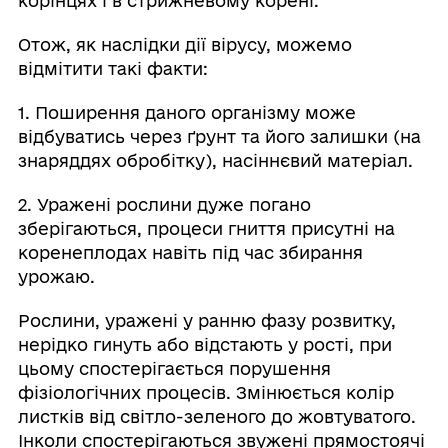
корінцях і в стрижневому корені.
Отож, як наслідки дії вірусу, можемо
відмітити такі факти:
1. Поширення даного організму може
відбуватись через ґрунт та його залишки (на
знаряддях обробітку), насіннєвий матеріал.
2. Уражені рослини дуже погано
зберігаються, процеси гниття присутні на
коренеплодах навіть під час збирання
урожаю.
Рослини, уражені у ранню фазу розвитку,
нерідко гинуть або відстають у рості, при
цьому спостерігається порушення
фізіологічних процесів. Змінюється колір
листків від світло-зеленого до жовтуватого.
Інколи спостерігаються звужені прямостоячі