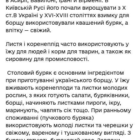
в Асирії, Вавилоні, Ірані й Вірменії. В
Київській Русі його почали вирощувати з X
ст.В Україні у XVI-XVIII століттях взимку для
борщу використовували квашений буряк, а
влітку — свіжий.
Листя і коренеплід часто використовують у
їжу для людей і корм для тварин, а також як
сировину для промисловості.
Столовий буряк є основним інгредієнтом
при приготуванні українського борщу. У їжу
вживають коренеплоди та листки молодих
рослин, з яких готують салати, буряківники,
борщі, начиняють листками пироги, ікру,
маринують, чавлять сік тощо. При ранньому
споживанні (пучкового буряка)
використовують молоді листки та черешки у
свіжому, вареному і тушкованому вигляді. З