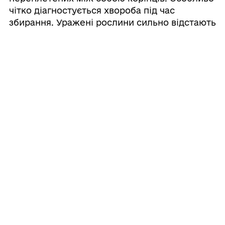
чітко діагностується хвороба під час
збирання. Уражені рослини сильно відстають
у рості, схильні до загнивання. При
поперечному розрізі коренеплоду добре
помітне побуріння судинних пучків. Щоб
діагностувати захворюваність на посівах
проводять двократні обстеження за двома
діагоналями поля. Перше – наприкінці липня,
друге – під час збирання врожаю. На
насінниках обстеження проводять в період
утворення квітконосних пагонів та після
збирання насінників.
Ризоманія є карантинним організмом зі
списку А2 (обмежено поширених в Україні).
За результатами щорічних спостережень та
лабораторних досліджень було встановлено,
що присутність цистоспор в корінчиках