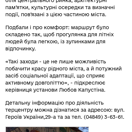
біля центрального ринка, архітектурні
пам’ятки, культурні осередки та визначні
події, пов’язані з цією частиною міста.
Подбали і про комфорт: маршрут було
складено так, щоб прогулянка для літніх
людей була легкою, із зупинками для
відпочинку.
«Такі заходи - це не лише можливість
побачити красу рідного міста, а й потужний
засіб соціальної адаптації, що сприяє
активному довголіттю», - підкреслює
керівниця установи Любов Капустіна.
Детальну інформацію про діяльність
терцентру можна дізнатися за адресою: вул.
Героїв України,29-а та за тел. (04849) 3-63-61.