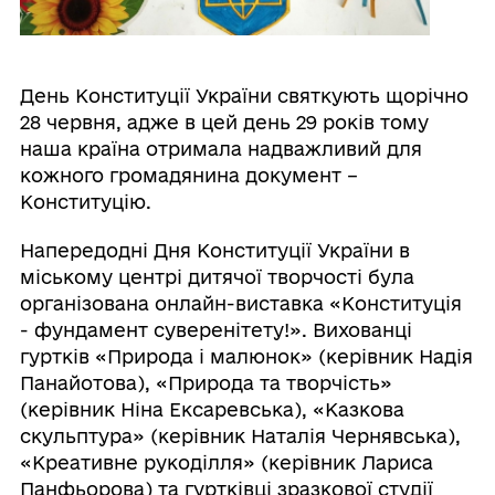
День Конституції України святкують щорічно
28 червня, адже в цей день 29 років тому
наша країна отримала надважливий для
кожного громадянина документ –
Конституцію.
Напередодні Дня Конституції України в
міському центрі дитячої творчості була
організована онлайн-виставка «Конституція
- фундамент суверенітету!». Вихованці
гуртків «Природа і малюнок» (керівник Надія
Панайотова), «Природа та творчість»
(керівник Ніна Ексаревська), «Казкова
скульптура» (керівник Наталія Чернявська),
«Креативне рукоділля» (керівник Лариса
Панфьорова) та гуртківці зразкової студії