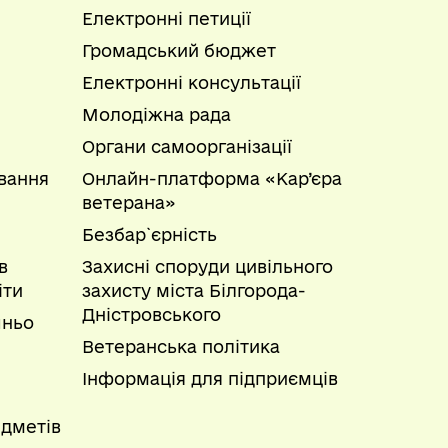
Електронні петиції
Громадський бюджет
Електронні консультації
Молодіжна рада
Органи самоорганізації
вання
Онлайн-платформа «Кар’єра
ветерана»
Безбар`єрність
в
Захисні споруди цивільного
іти
захисту міста Білгорода-
Дністровського
шньо
Ветеранська політика
Інформація для підприємців
дметів