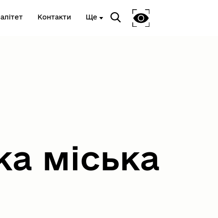
алітет
Контакти
Ще
Національне агенство з
питань запобігання корупції
ка міська