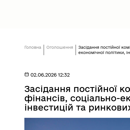
Президент України
Уря
Головна
Оголошення
Засідання постійної комі
економічної політики, і
02.06.2026 12:32
Асоціація міст України
Оде
Засідання постійної ко
фінансів, соціально-е
інвестицій та ринкови