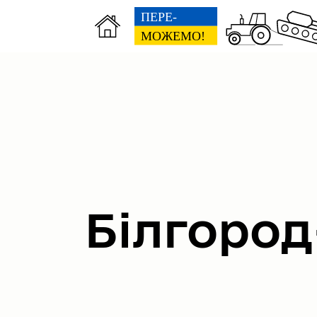
Міська рада
Вик
Білгород