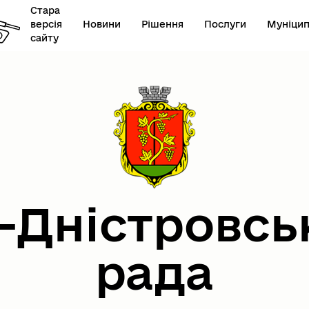
Стара
версія
Новини
Рішення
Послуги
Муніцип
сайту
онавчий комітет
Герої не вмирають
-Дністровсь
рада