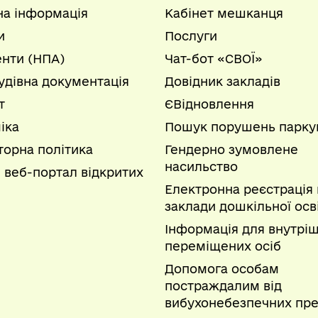
на інформація
Кабінет мешканця
и
Послуги
нти (НПА)
Чат-бот «СВОЇ»
удівна документація
Довідник закладів
т
ЄВідновлення
іка
Пошук порушень парку
торна політика
Гендерно зумовлене
насильство
 веб-портал відкритих
Електронна реєстрація 
заклади дошкільної осв
Інформація для внутрі
переміщених осіб
Допомога особам
постраждалим від
вибухонебезпечних пре