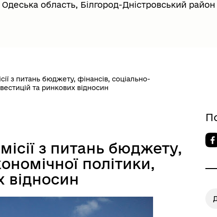
Одеська область, Білгород-Дністровський район
довий портал
Почесні громадяни міста
сії з питань бюджету, фінансів, соціально-
нвестицій та ринкових відносин
П
ська обласна рада
Верховна Рада України
місії з питань бюджету,
кономічної політики,
х відносин
Д