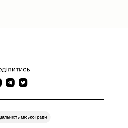
оділитись
іяльність міської ради