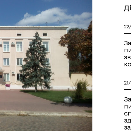
Д
22
Державна податкова служ
України
За
пи
зв
к
21
За
пи
Самоорганізація населенн
сп
зд
з