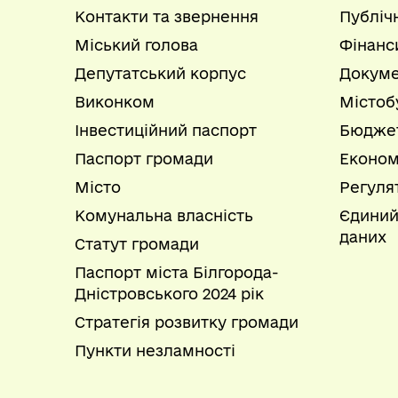
Контакти та звернення
Публіч
Міський голова
Фінанс
Депутатський корпус
Докуме
Виконком
Містоб
Інвестиційний паспорт
Бюдже
Паспорт громади
Економ
Місто
Регуля
Комунальна власність
Єдиний
даних
Статут громади
Паспорт міста Білгорода-
Дністровського 2024 рік
Стратегія розвитку громади
Пункти незламності