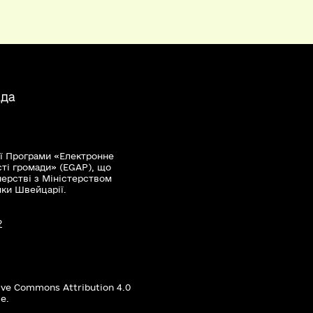
ада
ї Програми «Електронне
сті громади» (EGAP), що
нерстві з Міністерством
мки Швейцарії.
?
ive Commons Attribution 4.0
е.