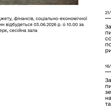
21
джету, фінансів, соціально-економічної
н відбудеться 03.06.2026 р. о 10.00 за
За
ерх, сесійна зала
пи
с
по
р
16
За
п
з
н
т