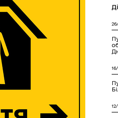
Д
26
ська обласна рада
Верховна Рада України
П
об
Д
16
П
Б
12
Державна податкова служ