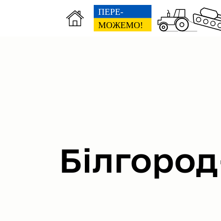
Міська рада
Вик
Білгород