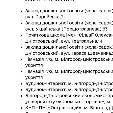
Заклад дошкільної освіти (ясла-садок
вул. Єврейська,9
Заклад дошкільної освіти (ясла-садок
вул. Українська (Першотравнева),83
Початкова школа імені Сільвії Олекса
Дністровський, вул. Театральна,14
Заклад дошкільної освіти (ясла-садок
Дністровський, вул. Тараса Шевченка,
Гімназія №2, м. Білгород-Дністровськи
укриття
Гімназія №2, м. Білгород-Дністровськи
укриття
Будинок-інтернат, м. Білгород-Дністро
Будинок-інтернат, м. Білгород-Дністро
Білгород-Дністровський економіко-п
університету економіки і торгівлі», м
КНП «ПНІ «Острів надій», м. Білгород