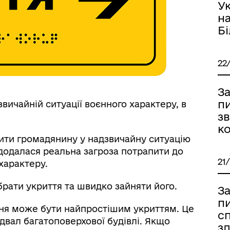
Ук
України
н
Б
22
За
пи
вичайній ситуації воєнного характеру, в
зв
к
пити громадянину у надзвичайну ситуацію
додалася реальна загроза потрапити до
21
 характеру.
брати укриття та швидко зайняти його.
Самоорганізація населенн
За
пи
ня може бути найпростішим укриттям. Це
сп
двал багатоповерхової будівлі. Якщо
зд