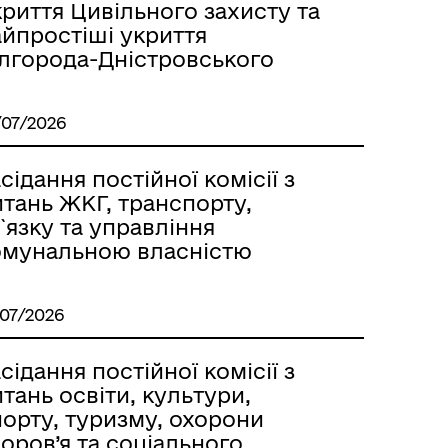
риття Цивільного захисту та
айпростіші укриття
ілгорода-Дністровського
/07/2026
сідання постійної комісії з
тань ЖКГ, транспорту,
`язку та управління
омунальною власністю
/07/2026
я
сідання постійної комісії з
тань освіти, культури,
орту, туризму, охорони
оров’я та соціального