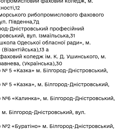
бопромисловий фаховий коледж, м.
ності,12
 морського рибопромислового фахового
ул. Південна,7д
род-Дністровський професійний
ровський, вул. Ізмаїльська,31
школа Одеської обласної ради», м.
(Візантійська),13 а
фаховий коледж ім. К. Д. Ушинського, м.
авнева, (Українська),30
) № 5 «Казка» м. Білгород-Дністровський,
) № 5 «Казка», м. Білгород-Дністровський,
) №6 «Калинка», м. Білгород-Дністровський,
 м. Білгород-Дністровський, вул.
) №2 «Буратіно» м. Білгород-Дністровський,