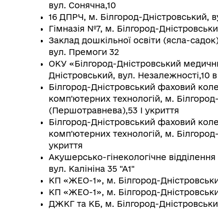
вул. Сонячна,10
16 ДПРЧ, м. Білгород-Дністровський, в
Гімназія №7, м. Білгород-Дністровськи
Заклад дошкільної освіти (ясла-садок
вул. Премоги 32
ОКУ «Білгород-Дністровський медични
Дністровський, вул. Незалежності,10 в
Білгород-Дністровський фаховий коле
комп'ютерних технологій, м. Білгород-
(Першотравнева),53 І укриття
Білгород-Дністровський фаховий коле
комп'ютерних технологій, м. Білгород-
укриття
Акушерсько-гінекологічне відділення
вул. Калініна 35 "А1"
КП «ЖЕО-1», м. Білгород-Дністровський
КП «ЖЕО-1», м. Білгород-Дністровськи
ДЖКГ та КБ, м. Білгород-Дністровський