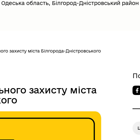
Одеська область, Білгород-Дністровський район
ого захисту міста Білгорода-Дністровського
довий портал
Почесні громадяни міста
П
ьного захисту міста
кого
Ц