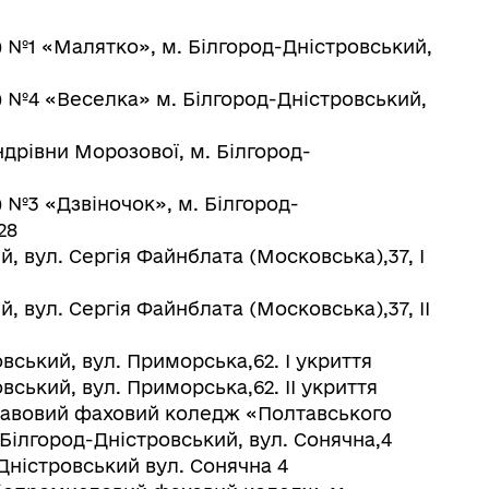
) №1 «Малятко», м. Білгород-Дністровський,
) №4 «Веселка» м. Білгород-Дністровський,
ндрівни Морозової, м. Білгород-
) №3 «Дзвіночок», м. Білгород-
28
й, вул. Сергія Файнблата (Московська),37, І
й, вул. Сергія Файнблата (Московська),37, ІІ
вський, вул. Приморська,62. І укриття
вський, вул. Приморська,62. ІІ укриття
равовий фаховий коледж «Полтавського
. Білгород-Дністровський, вул. Сонячна,4
-Дністровський вул. Сонячна 4