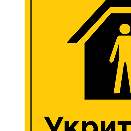
Асоціація міст України
Оде