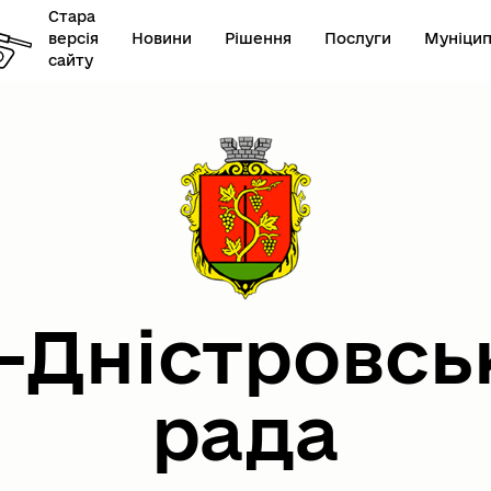
Стара
версія
Новини
Рішення
Послуги
Муніцип
сайту
онавчий комітет
Герої не вмирають
-Дністровсь
рада