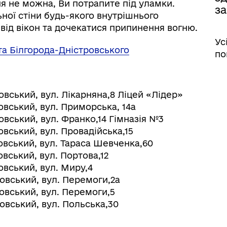
ня не можна, Ви потрапите під уламки.
з
ьної стіни будь-якого внутрішнього
від вікон та дочекатися припинення вогню.
Ус
та Білгорода-Дністровського
по
ький, вул. Лікарняна,8 Ліцей «Лідер»
ький, вул. Приморська, 14а
ький, вул. Франко,14 Гімназія №3
ький, вул. Провадійська,15
ький, вул. Тараса Шевченка,60
ький, вул. Портова,12
ський, вул. Миру,4
ський, вул. Перемоги,2а
ський, вул. Перемоги,5
ський, вул. Польська,30