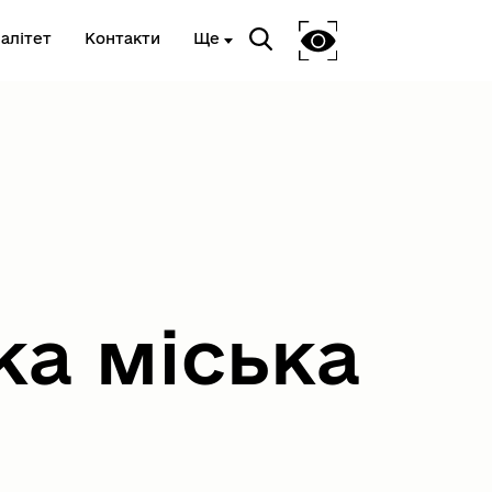
алітет
Контакти
Ще
Національне агенство з
питань запобігання корупції
ка міська