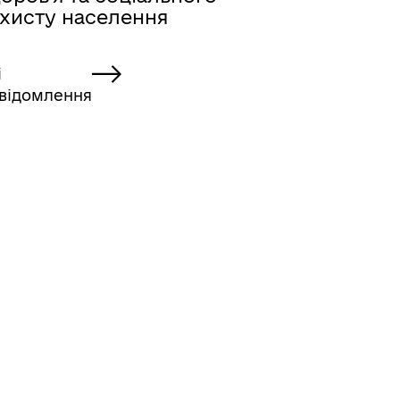
ахисту населення
і
відомлення