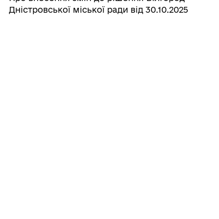
Дністровської міської ради від 30.10.2025
року № 1721-VІІІ «Про безоплатну
передачу устаткування»
28/07/2026
Про внесення змін та доповнень до
рішення Білгород-Дністровської міської
ради від 21.04.2026 №1965-VIII
Усі рішення
ГРОМАДА
Контакти та звернення
ДОКУМЕНТИ ТА ДАНІ