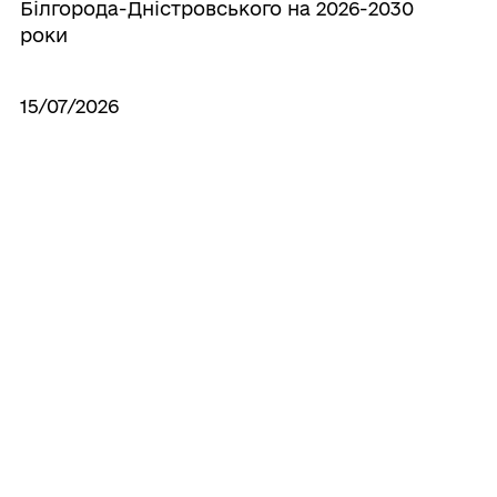
Білгорода-Дністровського на 2026-2030
роки
15/07/2026
Про схвалення проєкту рішення міської
ради «Щорічний звіт про хід виконання
Програми створення страхового фонду
документації міста Білгорода-
Дністровського Одеської області за
2025»
15/07/2026
Про затвердження плану реагування
Білгород-Дністровської міської субланки
Білгород-Дністровської районної ланки