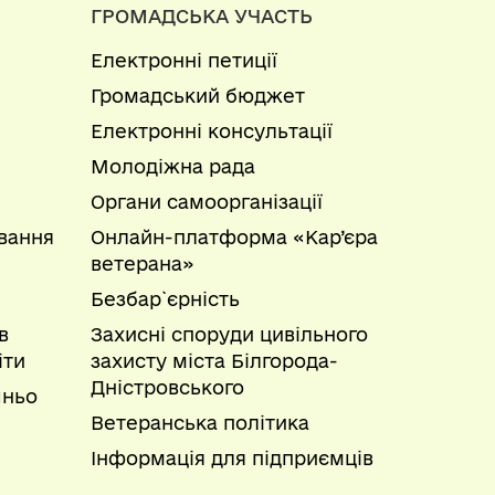
ГРОМАДСЬКА УЧАСТЬ
Електронні петиції
Громадський бюджет
Електронні консультації
Молодіжна рада
Органи самоорганізації
вання
Онлайн-платформа «Кар’єра
ветерана»
Безбар`єрність
в
Захисні споруди цивільного
іти
захисту міста Білгорода-
Дністровського
шньо
Ветеранська політика
Інформація для підприємців