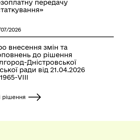
езоплатну передачу
статкування»
/07/2026
о внесення змін та
оповнень до рішення
ілгород-Дністровської
ської ради від 21.04.2026
965-VIII
і рішення