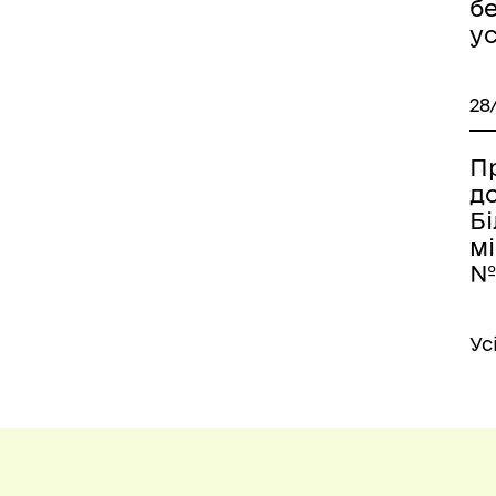
б
у
28
Пр
д
Б
мі
№1
Ус