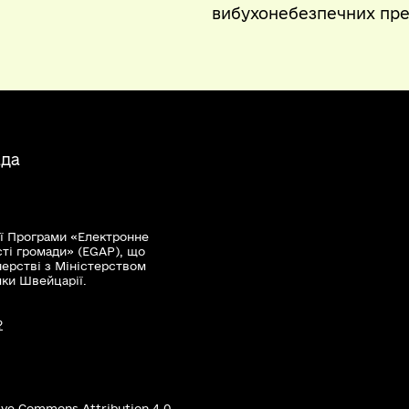
вибухонебезпечних пре
ада
ї Програми «Електронне
сті громади» (EGAP), що
нерстві з Міністерством
мки Швейцарії.
?
ive Commons Attribution 4.0