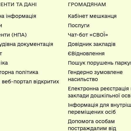
ЕНТИ ТА ДАНІ
ГРОМАДЯНАМ
на інформація
Кабінет мешканця
и
Послуги
нти (НПА)
Чат-бот «СВОЇ»
удівна документація
Довідник закладів
т
ЄВідновлення
іка
Пошук порушень парку
торна політика
Гендерно зумовлене
насильство
 веб-портал відкритих
Електронна реєстрація 
заклади дошкільної осв
Інформація для внутрі
переміщених осіб
Допомога особам
постраждалим від