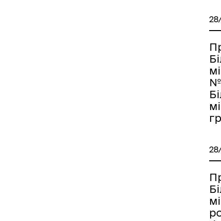
28
П
Б
мі
№
Б
мі
гр
28
П
Б
мі
ро