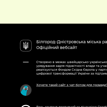
Білгород-Дністровська міська р
Офіційний вебсайт
Створено в межах швейцарсько-українсько
урядування задля підзвітності влади та уча
реалізується Фондом Східна Європа у парт
цифрової трансформації України за підтри
Хочете такий сайт з чат-ботом для громади
Весь контент доступний за ліцензією Creat