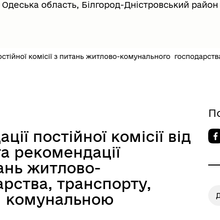
Одеська область, Білгород-Дністровський район
довий портал
Почесні громадяни міста
стійної комісії з питань житлово-комунального господарства
П
ії постійної комісії від
ська обласна рада
Верховна Рада України
та рекомендації
тань житлово-
рства, транспорту,
ня комунальною
Д