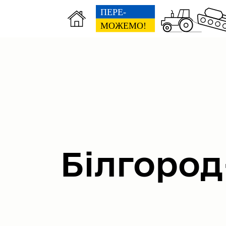
Міська рада
Вик
Білгород