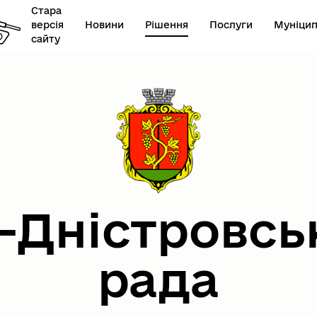
Стара
версія
Новини
Рішення
Послуги
Муніцип
сайту
онавчий комітет
Герої не вмирають
-Дністровсь
рада