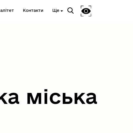
алітет
Контакти
Ще
Національне агенство з
питань запобігання корупції
ка міська