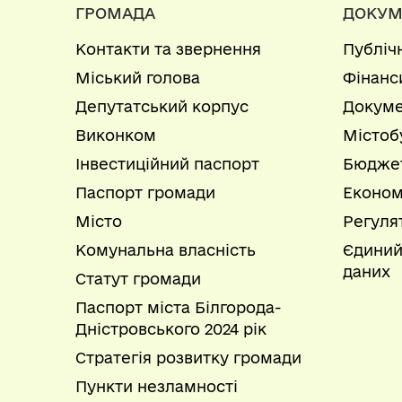
ГРОМАДА
ДОКУМ
Контакти та звернення
Публіч
Міський голова
Фінанс
Депутатський корпус
Докуме
Виконком
Містоб
Інвестиційний паспорт
Бюдже
Паспорт громади
Економ
Місто
Регуля
Комунальна власність
Єдиний
даних
Статут громади
Паспорт міста Білгорода-
Дністровського 2024 рік
Стратегія розвитку громади
Пункти незламності