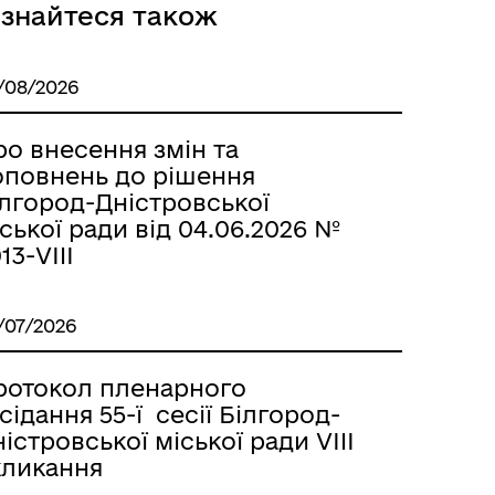
ізнайтеся також
/08/2026
ба
о внесення змін та
оповнень до рішення
ілгород-Дністровської
ської ради від 04.06.2026 №
13-VIIІ
/07/2026
ротокол пленарного
сідання 55-ї сесії Білгород-
я
істровської міської ради VIII
кликання