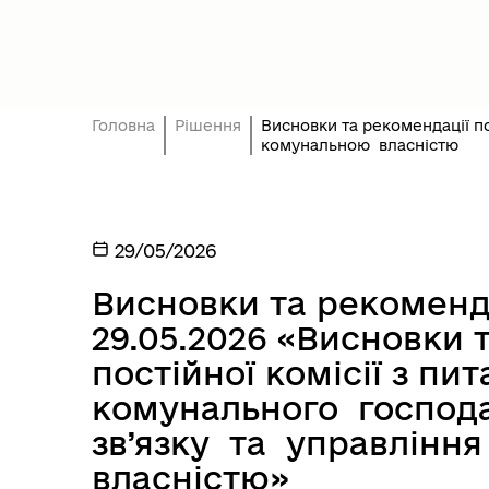
Президент України
Уря
Головна
Рішення
Висновки та рекомендації по
комунальною власністю
29/05/2026
Висновки та рекомендац
Асоціація міст України
Оде
29.05.2026 «Висновки 
постійної комісії з пи
комунального господа
зв’язку та управлін
власністю»