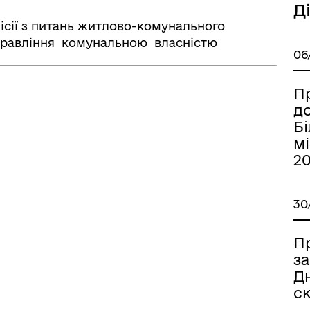
Д
місії з питань житлово-комунального
управління комунальною власністю
06
Державна податкова служ
України
Пр
д
Б
мі
20
30
П
за
Самоорганізація населенн
Дн
с