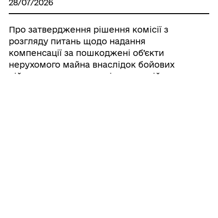
28/07/2026
Про затвердження рішення комісії з
розгляду питань щодо надання
компенсації за пошкоджені об’єкти
нерухомого майна внаслідок бойових
дій, терористичних актів, диверсій,
спричинених збройною агресією
російської федерації проти України від
24 липня 2026р. №118/ВПО
21/07/2026
Про затвердження рішення комісії з
розгляду питань щодо надання
компенсації за пошкоджені об’єкти
нерухомого майна внаслідок бойових
дій, терористичних актів, диверсій,