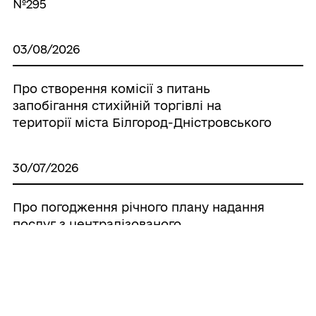
№295
03/08/2026
Про створення комісії з питань
запобігання стихійній торгівлі на
території міста Білгород-Дністровського
30/07/2026
Про погодження річного плану надання
послуг з централізованого
водопостачання та централізованого
водовідведення комунальному
підприємству «Білгород-
Дністровськводоканал» на 12 місяців з
01.01.2027 р. по 31.12.2027 р.