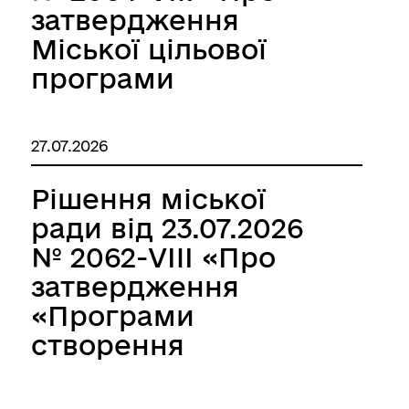
Дністровської
затвердження
міської ради»
Міської цільової
програми
підтримки
Регіонального
27.07.2026
сервісного центру
Головного
Рішення міської
сервісного центру
ради від 23.07.2026
Міністерства
№ 2062-VIII «Про
внутрішніх справ
затвердження
України в Одеській,
«Програми
Миколаївській та
створення
Херсонській
місцевого
областях на 2026-
матеріального