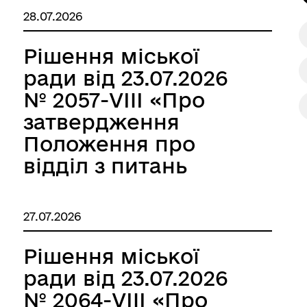
міської ради від
28.07.2026
Самоорганізація населенн
21.04.2026 №1965-
VIII»
Рішення міської
ради від 23.07.2026
№ 2057-VIII «Про
затвердження
Положення про
відділ з питань
цифрового розвитку
та інновацій,
27.07.2026
цифрових
трансформацій і
Рішення міської
цифровізації
ради від 23.07.2026
Білгород-
№ 2064-VIII «Про