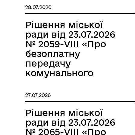
30.10.2025 року №
28.07.2026
1721-VІІІ «Про
безоплатну
Рішення міської
передачу
ради від 23.07.2026
устаткування»»
№ 2059-VIII «Про
безоплатну
передачу
комунального
майна на праві
узуфрукта МЦ
27.07.2026
«Благоустрій»»
Рішення міської
ради від 23.07.2026
№ 2065-VIII «Про