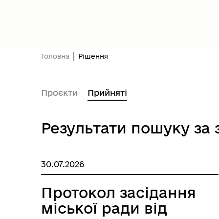
Президент України
Уря
Головна
Рішення
Проєкти
Прийняті
Результати пошуку за 
30.07.2026
Асоціація міст України
Оде
Протокол засідання
міської ради від