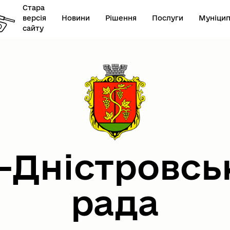
Стара
версія
Новини
Рішення
Послуги
Муніцип
сайту
онавчий комітет
Герої не вмирають
-Дністровсь
рада