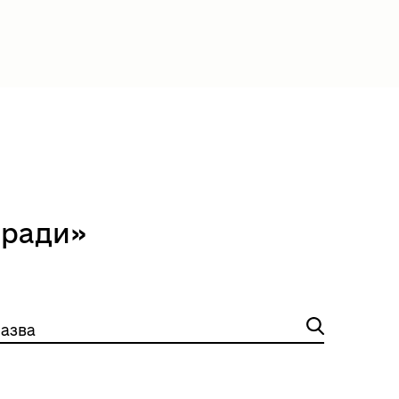
 ради»
азва