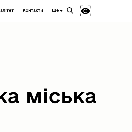
алітет
Контакти
Ще
Національне агенство з
питань запобігання корупції
ка міська