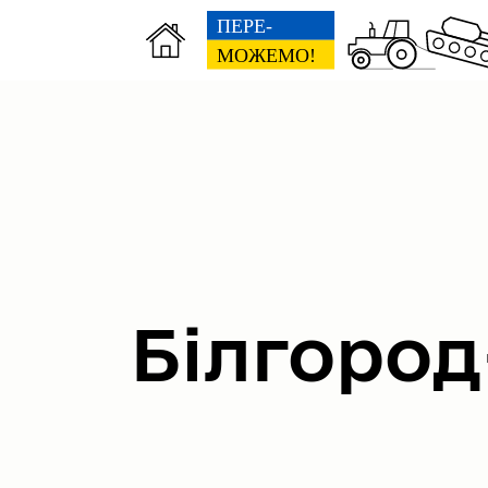
Міська рада
Вик
Білгород