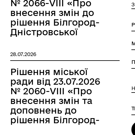
№ 2066-VIII «Про
З
внесення змін до
рішення Білгород-
Дністровської
міської ради від
18.12.2025 року №
28.07.2026
Державна податкова служ
1772–VIII «Про
України
бюджет Білгород-
Рішення міської
Дністровської
ради від 23.07.2026
міської
Н
№ 2060-VIII «Про
територіальної
внесення змін та
громади на 2026
доповнень до
рік»»
рішення Білгород-
Дністровської