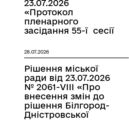
23.07.2026
«Протокол
пленарного
засідання 55-ї сесії
Білгород-
Дністровської
28.07.2026
міської ради VIII
скликання»
Рішення міської
ради від 23.07.2026
№ 2061-VIII «Про
внесення змін до
рішення Білгород-
Дністровської
міської ради від