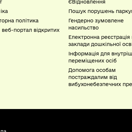
т
ЄВідновлення
іка
Пошук порушень парку
торна політика
Гендерно зумовлене
насильство
 веб-портал відкритих
Електронна реєстрація 
заклади дошкільної осв
Інформація для внутрі
переміщених осіб
Допомога особам
постраждалим від
вибухонебезпечних пре
ада