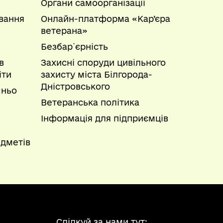
Органи самоорганізації
вання
Онлайн-платформа «Кар’єра
ветерана»
Безбар`єрність
в
Захисні споруди цивільного
іти
захисту міста Білгорода-
Дністровського
шньо
Ветеранська політика
Інформація для підприємців
дметів
Слідкуй за нами тут: