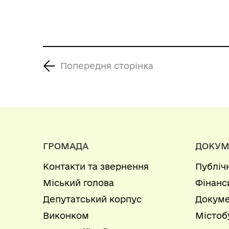
представницьких
витрат, пов’язаних із
діяльністю
Білгород-
Попередня сторінка
Дністровської
міської ради на
2027-2029 роки»»
ГРОМАДА
ДОКУМ
Контакти та звернення
Публіч
Міський голова
Фінанс
Депутатський корпус
Докуме
Виконком
Містоб