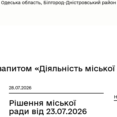
Одеська область, Білгород-Дністровський район
довий портал
Почесні громадяни міста
запитом «Діяльність міської
28.07.2026
ська обласна рада
Верховна Рада України
Н
Рішення міської
ради від 23.07.2026