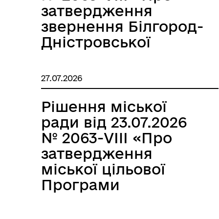
затвердження
звернення Білгород-
Дністровської
міської ради до
Кабінету Міністрів
27.07.2026
України»
Рішення міської
ради від 23.07.2026
№ 2063-VIII «Про
затвердження
міської цільової
Програми
фінансового
забезпечення