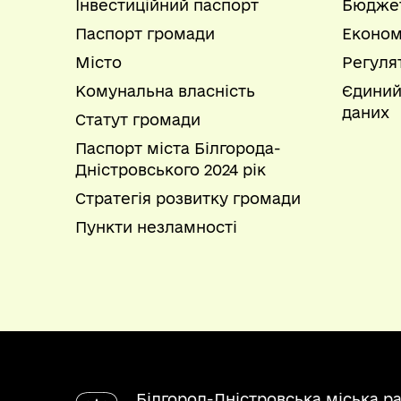
Інвестиційний паспорт
Бюдже
Паспорт громади
Економ
Місто
Регуля
Комунальна власність
Єдиний
даних
Статут громади
Паспорт міста Білгорода-
Дністровського 2024 рік
Стратегія розвитку громади
Пункти незламності
Білгород-Дністровська міська р