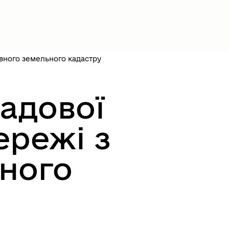
авного земельного кадастру
адової
ережі з
вного