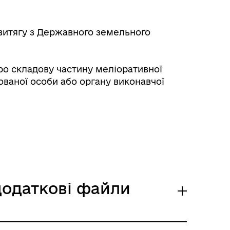
витягу з Державного земельного
ба
о складову частину меліоративної
ованої особи або органу виконавчої
 додаткові файли
я