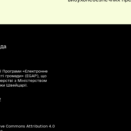
ада
ї Програми «Електронне
сті громади» (EGAP), що
нерстві з Міністерством
мки Швейцарії.
?
ive Commons Attribution 4.0
е.