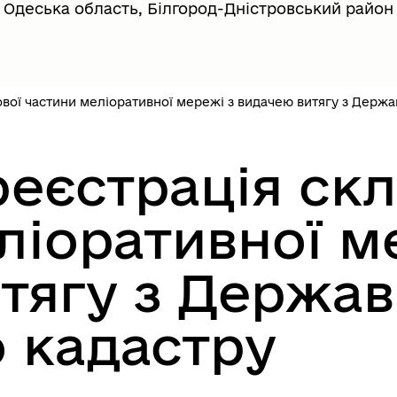
Одеська область, Білгород-Дністровський район
довий портал
Почесні громадяни міста
вої частини меліоративної мережі з видачею витягу з Держ
еєстрація скл
ліоративної м
ська обласна рада
Верховна Рада України
тягу з Держа
 кадастру