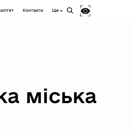
алітет
Контакти
Ще
Національне агенство з
питань запобігання корупції
ка міська