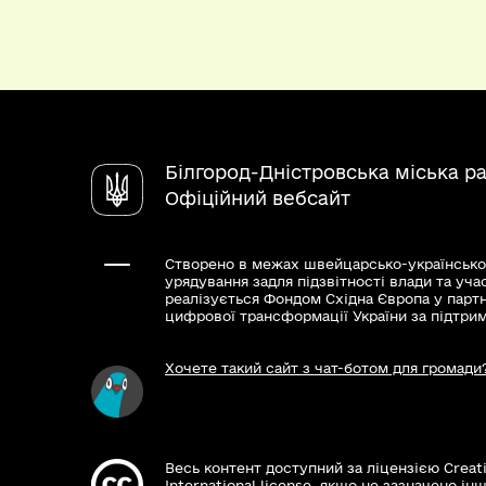
Білгород-Дністровська міська р
Офіційний вебсайт
Створено в межах швейцарсько-українсько
урядування задля підзвітності влади та уча
реалізується Фондом Східна Європа у парт
цифрової трансформації України за підтри
Хочете такий сайт з чат-ботом для громади
Весь контент доступний за ліцензією Creat
International license, якщо не зазначено інш