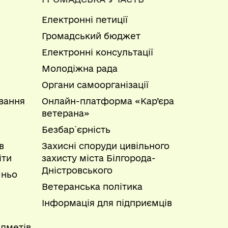
геодезії, картографії та кадастру та її
астру разом із документацією із
 що надаються Держгеокадастром та його
Електронні петиції
нтації, якщо інше не встановлено
я відомостей (змін до них) до
Громадський бюджет
ативної послуги.
Електронні консультації
Молодіжна рада
 меліоративної мережі.
Органи самоорганізації
адастру.
вання
Онлайн-платформа «Кар’єра
ветерана»
Безбар`єрність
емельного кадастру без розгляду у
в
Захисні споруди цивільного
іти
захисту міста Білгорода-
Дністровського
шньо
Ветеранська політика
Інформація для підприємців
дметів