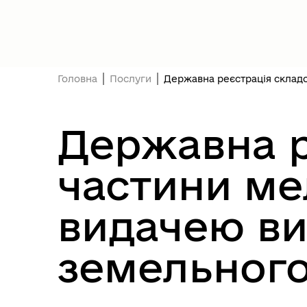
Президент України
Уря
Головна
Послуги
Державна реєстрація складо
Державна р
частини ме
Асоціація міст України
Оде
видачею ви
земельного