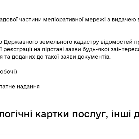
адової частини меліоративної мережі з видачею 
Державна податкова служ
України
 Державного земельного кадастру відомостей пр
реєстрації на підставі заяви будь-якої заінтерес
 та доданих до такої заяви документів.
робочі)
платне надання
логічні картки послуг, інші
Самоорганізація населенн