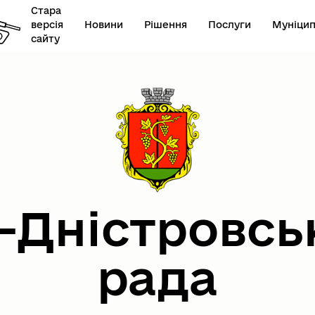
Стара
версія
Новини
Рішення
Послуги
Муніцип
сайту
онавчий комітет
Герої не вмирають
-Дністровсь
рада