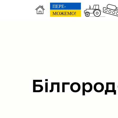
Міська рада
Вик
Білгород